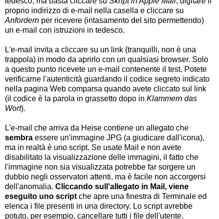
tedesco, ma basta cliccare su
Skript in Apple Mail
, digitare il
proprio indirizzo di e-mail nella casella e cliccare su
Anfordern
per ricevere (intasamento del sito permettendo)
un e-mail con istruzioni in tedesco.
L'e-mail invita a cliccare su un link (tranquilli, non è una
trappola) in modo da aprirlo con un qualsiasi browser. Solo
a questo punto ricevete un e-mail contenente il test. Potete
verificarne l'autenticità guardando il codice segreto indicato
nella pagina Web comparsa quando avete cliccato sul link
(il codice è la parola in grassetto dopo in
Klammern das
Wort
).
L'e-mail che arriva da Heise contiene un allegato che
sembra
essere un'immagine JPG (a giudicare dall'icona),
ma in realtà è uno script. Se usate Mail e non avete
disabilitato la visualizzazione delle immagini, il fatto che
l'immagine non sia visualizzata potrebbe far sorgere un
dubbio negli osservatori attenti, ma è facile non accorgersi
dell'anomalia.
Cliccando sull'allegato in Mail, viene
eseguito uno script
che apre una finestra di Terminale ed
elenca i file presenti in una directory. Lo script avrebbe
potuto, per esempio, cancellare tutti i file dell'utente.