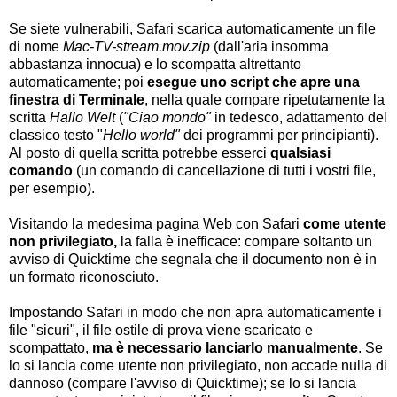
Se siete vulnerabili, Safari scarica automaticamente un file
di nome
Mac-TV-stream.mov.zip
(dall'aria insomma
abbastanza innocua) e lo scompatta altrettanto
automaticamente; poi
esegue uno script che apre una
finestra di Terminale
, nella quale compare ripetutamente la
scritta
Hallo Welt
(
"Ciao mondo"
in tedesco, adattamento del
classico testo "
Hello world"
dei programmi per principianti).
Al posto di quella scritta potrebbe esserci
qualsiasi
comando
(un comando di cancellazione di tutti i vostri file,
per esempio).
Visitando la medesima pagina Web con Safari
come utente
non privilegiato,
la falla è inefficace: compare soltanto un
avviso di Quicktime che segnala che il documento non è in
un formato riconosciuto.
Impostando Safari in modo che non apra automaticamente i
file "sicuri", il file ostile di prova viene scaricato e
scompattato,
ma è necessario lanciarlo manualmente
. Se
lo si lancia come utente non privilegiato, non accade nulla di
dannoso (compare l'avviso di Quicktime); se lo si lancia