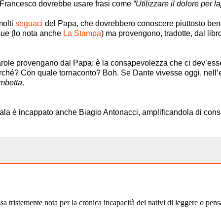
 Francesco dovrebbe usare frasi come
“Utilizzare il dolore per l
olti
seguaci
del Papa, che dovrebbero conoscere piuttosto bene i 
 sue (lo nota anche
La Stampa
) ma provengono, tradotte, dal lib
arole provengano dal Papa: è la consapevolezza che ci dev’esse
 Perché? Con quale tornaconto? Boh. Se Dante vivesse oggi, nel
ombetta
.
la è incappato anche Biagio Antonacci, amplificandola di conse