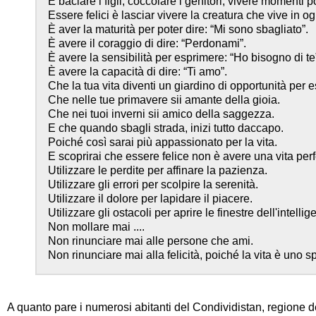
È baciare i figli, coccolare i genitori, vivere momenti p
Essere felici è lasciar vivere la creatura che vive in o
È aver la maturità per poter dire: “Mi sono sbagliato”.
È avere il coraggio di dire: “Perdonami”.
È avere la sensibilità per esprimere: “Ho bisogno di te
È avere la capacità di dire: “Ti amo”.
Che la tua vita diventi un giardino di opportunità per es
Che nelle tue primavere sii amante della gioia.
Che nei tuoi inverni sii amico della saggezza.
E che quando sbagli strada, inizi tutto daccapo.
Poiché così sarai più appassionato per la vita.
E scoprirai che essere felice non è avere una vita perfe
Utilizzare le perdite per affinare la pazienza.
Utilizzare gli errori per scolpire la serenità.
Utilizzare il dolore per lapidare il piacere.
Utilizzare gli ostacoli per aprire le finestre dell'intellig
Non mollare mai ....
Non rinunciare mai alle persone che ami.
Non rinunciare mai alla felicità, poiché la vita è uno sp
A quanto pare i numerosi abitanti del Condividistan, regione de