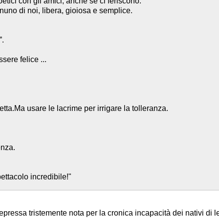
oetici con gli amici, anche se ci feriscono.
gnuno di noi, libera, gioiosa e semplice.
”.
sere felice ...
tta.Ma usare le lacrime per irrigare la tolleranza.
enza.
ettacolo incredibile!"
pressa tristemente nota per la cronica incapacità dei nativi di 