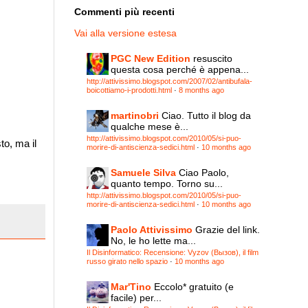
Commenti più recenti
Vai alla versione estesa
PGC New Edition
resuscito
questa cosa perché è appena...
http://attivissimo.blogspot.com/2007/02/antibufala-
boicottiamo-i-prodotti.html
·
8 months ago
martinobri
Ciao. Tutto il blog da
qualche mese è...
http://attivissimo.blogspot.com/2010/05/si-puo-
to, ma il
morire-di-antiscienza-sedici.html
·
10 months ago
Samuele Silva
Ciao Paolo,
quanto tempo. Torno su...
http://attivissimo.blogspot.com/2010/05/si-puo-
morire-di-antiscienza-sedici.html
·
10 months ago
Paolo Attivissimo
Grazie del link.
No, le ho lette ma...
Il Disinformatico: Recensione: Vyzov (Вызов), il film
russo girato nello spazio
·
10 months ago
Mar'Tino
Eccolo* gratuito (e
facile) per...