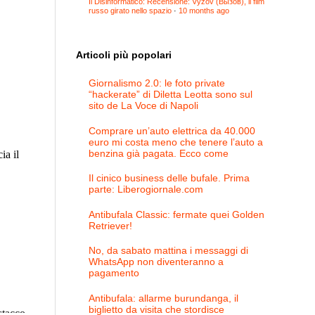
Il Disinformatico: Recensione: Vyzov (Вызов), il film
russo girato nello spazio
·
10 months ago
Articoli più popolari
Giornalismo 2.0: le foto private
“hackerate” di Diletta Leotta sono sul
sito de La Voce di Napoli
Comprare un’auto elettrica da 40.000
euro mi costa meno che tenere l’auto a
benzina già pagata. Ecco come
Il cinico business delle bufale. Prima
parte: Liberogiornale.com
Antibufala Classic: fermate quei Golden
Retriever!
No, da sabato mattina i messaggi di
WhatsApp non diventeranno a
pagamento
Antibufala: allarme burundanga, il
biglietto da visita che stordisce