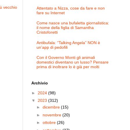
iù vecchio
Attentato a Nizza, cose da fare e non
fare su Internet
Come nasce una bufaletta giornalistica:
il nome della figlia di Samantha
Cristoforetti
Antibufala: “Talking Angela” NON è
un’app di pedofili
Con il Governo Monti gli animali
domestici diventano un lusso? Pensare
prima di inoltrare lo è già per molti
Archivio
►
2024
(98)
▼
2023
(312)
►
dicembre
(15)
►
novembre
(20)
►
ottobre
(26)