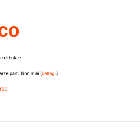
ico
e di bufale
rze parti. Non miei (
dettagli
)
rse