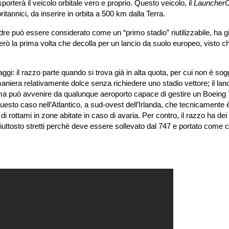
sporterà il veicolo orbitale vero e proprio. Questo veicolo, il
Launcher
britannici, da inserire in orbita a 500 km dalla Terra.
dre può essere considerato come un “primo stadio” riutilizzabile, ha g
rò la prima volta che decolla per un lancio da suolo europeo, visto che
i: il razzo parte quando si trova già in alta quota, per cui non è sogg
maniera relativamente dolce senza richiedere uno stadio vettore; il lan
e, ma può avvenire da qualunque aeroporto capace di gestire un Boeing 
uesto caso nell’Atlantico, a sud-ovest dell’Irlanda, che tecnicamente 
rottami in zone abitate in caso di avaria. Per contro, il razzo ha dei l
piuttosto stretti perché deve essere sollevato dal 747 e portato come 