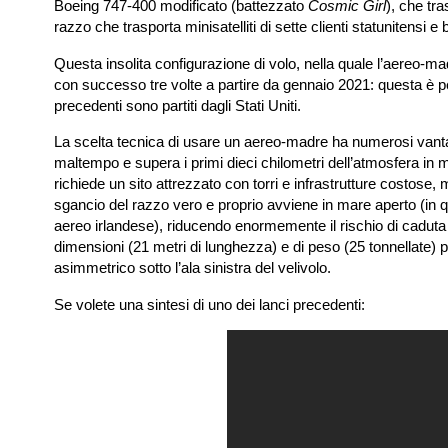
Boeing 747-400 modificato (battezzato
Cosmic Girl
), che tra
razzo che trasporta minisatelliti di sette clienti statunitensi e 
Questa insolita configurazione di volo, nella quale l’aereo-ma
con successo tre volte a partire da gennaio 2021: questa è pe
precedenti sono partiti dagli Stati Uniti.
La scelta tecnica di usare un aereo-madre ha numerosi vantagg
maltempo e supera i primi dieci chilometri dell’atmosfera in 
richiede un sito attrezzato con torri e infrastrutture costos
sgancio del razzo vero e proprio avviene in mare aperto (in q
aereo irlandese), riducendo enormemente il rischio di caduta di 
dimensioni (21 metri di lunghezza) e di peso (25 tonnellate) 
asimmetrico sotto l’ala sinistra del velivolo.
Se volete una sintesi di uno dei lanci precedenti: