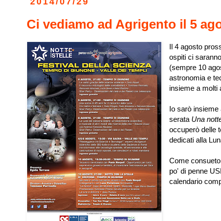
2014/07/29
Ci vediamo ad Agrigento il 5 ago
Il 4 agosto pross
ospiti ci sarann
(sempre 10 agost
astronomia e tec
insieme a molti a
Io sarò insieme 
serata
Una notte
occuperò delle t
dedicati alla Lun
Come consueto,
po' di penne US
calendario compl