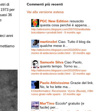
tri di
Commenti più recenti
l 1973 per
Vai alla versione estesa
quasi 36
e
PGC New Edition
resuscito
questa cosa perché è appena...
http://attivissimo.blogspot.com/2007/02/antibufala-
boicottiamo-i-prodotti.html
·
8 months ago
ieci anni
martinobri
Ciao. Tutto il blog da
qualche mese è...
smettiamo
http://attivissimo.blogspot.com/2010/05/si-puo-
morire-di-antiscienza-sedici.html
·
10 months ago
Samuele Silva
Ciao Paolo,
quanto tempo. Torno su...
http://attivissimo.blogspot.com/2010/05/si-puo-
morire-di-antiscienza-sedici.html
·
10 months ago
Paolo Attivissimo
Grazie del link.
No, le ho lette ma...
Il Disinformatico: Recensione: Vyzov (Вызов), il film
russo girato nello spazio
·
10 months ago
Mar'Tino
Eccolo* gratuito (e
facile) per...