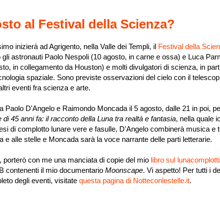
sto al Festival della Scienza?
imo inizierà ad Agrigento, nella Valle dei Templi, il
Festival della Scie
o gli astronauti Paolo Nespoli (10 agosto, in carne e ossa) e Luca Par
o, in collegamento da Houston) e molti divulgatori di scienza, in part
nologia spaziale. Sono previste osservazioni del cielo con il telescop
ltri eventi fra scienza e arte.
a Paolo D'Angelo e Raimondo Moncada il 5 agosto, dalle 21 in poi, pe
 di 45 anni fa: il racconto della Luna tra realtà e fantasia
, nella quale i
esi di complotto lunare vere e fasulle, D'Angelo combinerà musica e t
a e alle stelle e Moncada sarà la voce narrante delle parti letterarie.
 porterò con me una manciata di copie del mio
libro sul lunacomplot
B contenenti il mio documentario
Moonscape
. Vi aspetto! Per tutti i det
eto degli eventi, visitate
questa pagina di Notteconlestelle.it
.