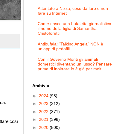
Attentato a Nizza, cose da fare e non
fare su Internet
Come nasce una bufaletta giornalistica:
il nome della figlia di Samantha
Cristoforetti
Antibufala: “Talking Angela” NON è
un’app di pedofili
Con il Governo Monti gli animali
domestici diventano un lusso? Pensare
prima di inoltrare lo è già per molti
Archivio
►
2024
(98)
ica:
►
2023
(312)
►
2022
(371)
►
2021
(398)
attare così
►
2020
(500)