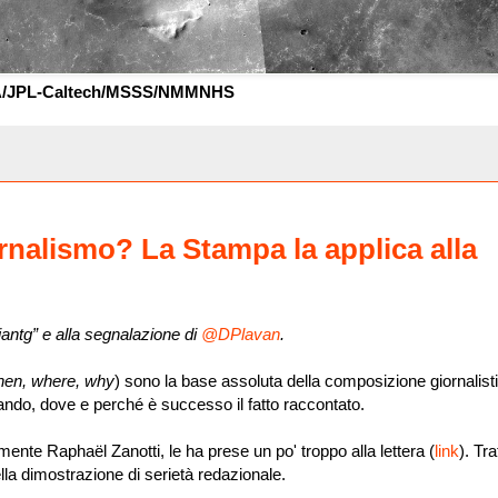
A/JPL-Caltech/MSSS/NMMNHS
rnalismo? La Stampa la applica alla
antg” e alla segnalazione di
@DPlavan
.
hen, where, why
) sono la base assoluta della composizione giornalist
uando, dove e perché è successo il fatto raccontato.
ente Raphaël Zanotti, le ha prese un po' troppo alla lettera (
link
). Tr
la dimostrazione di serietà redazionale.