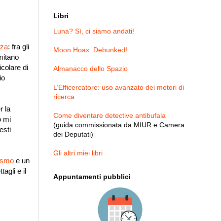
Libri
Luna? Sì, ci siamo andati!
nza
: fra gli
Moon Hoax: Debunked!
mitano
icolare di
Almanacco dello Spazio
io
L’Efficercatore: uso avanzato dei motori di
ricerca
r la
Come diventare detective antibufala
o mi
(guida commissionata da MIUR e Camera
esti
dei Deputati)
Gli altri miei libri
tismo
e un
tagli e il
Appuntamenti pubblici