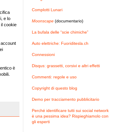
Complotti Lunari
cifica
, e lo
Moonscape
(documentario)
il cookie
La bufala delle “scie chimiche”
ei account
Auto elettriche: Fuoriditesla.ch
ei
Connessioni
Disqus: grassetti, corsivi e altri effetti
entico è
obili.
Commenti: regole e uso
Copyright di questo blog
Demo per tracciamento pubblicitario
Perché identificare tutti sui social network
è una pessima idea? Rispieghiamolo con
gli esperti