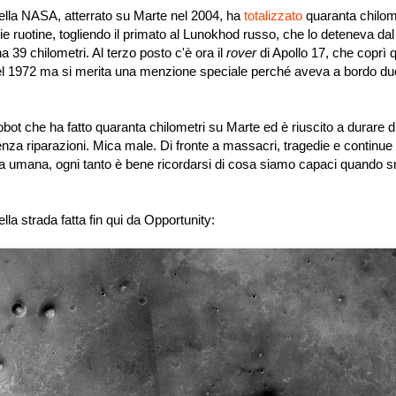
della NASA, atterrato su Marte nel 2004, ha
totalizzato
quaranta chilome
ie ruotine, togliendo il primato al Lunokhod russo, che lo deteneva da
 39 chilometri. Al terzo posto c'è ora il
rover
di Apollo 17, che coprì 
nel 1972 ma si merita una menzione speciale perché aveva a bordo du
bot che ha fatto quaranta chilometri su Marte ed è riuscito a durare d
enza riparazioni. Mica male. Di fronte a massacri, tragedie e continue
ozia umana, ogni tanto è bene ricordarsi di cosa siamo capaci quando 
lla strada fatta fin qui da Opportunity: