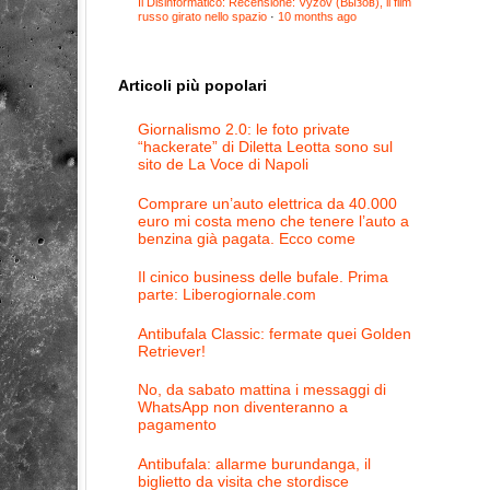
Il Disinformatico: Recensione: Vyzov (Вызов), il film
russo girato nello spazio
·
10 months ago
Articoli più popolari
Giornalismo 2.0: le foto private
“hackerate” di Diletta Leotta sono sul
sito de La Voce di Napoli
Comprare un’auto elettrica da 40.000
euro mi costa meno che tenere l’auto a
benzina già pagata. Ecco come
Il cinico business delle bufale. Prima
parte: Liberogiornale.com
Antibufala Classic: fermate quei Golden
Retriever!
No, da sabato mattina i messaggi di
WhatsApp non diventeranno a
pagamento
Antibufala: allarme burundanga, il
biglietto da visita che stordisce