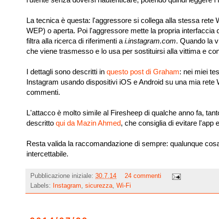
La tecnica è questa: l'aggressore si collega alla stessa rete 
WEP) o aperta. Poi l'aggressore mette la propria interfaccia di 
filtra alla ricerca di riferimenti a
i.instagram.com
. Quando la vi
che viene trasmesso e lo usa per sostituirsi alla vittima e cont
I dettagli sono descritti in
questo post di Graham
: nei miei te
Instagram usando dispositivi iOS e Android su una mia rete Wi
commenti.
L'attacco è molto simile al Firesheep di qualche anno fa, ta
descritto
qui da Mazin Ahmed
, che consiglia di evitare l'app
Resta valida la raccomandazione di sempre: qualunque cosa p
intercettabile.
Pubblicazione iniziale:
30.7.14
24 commenti
Labels:
Instagram
,
sicurezza
,
Wi-Fi