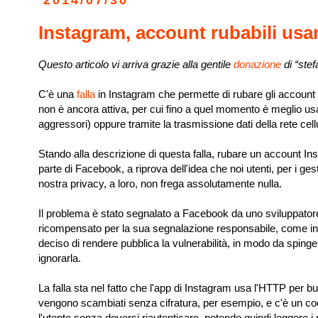
2014/07/30
Instagram, account rubabili usa
Questo articolo vi arriva grazie alla gentile
donazione
di “ste
C'è una
falla
in Instagram che permette di rubare gli account d
non è ancora attiva, per cui fino a quel momento è meglio us
aggressori) oppure tramite la trasmissione dati della rete cell
Stando alla descrizione di questa falla, rubare un account I
parte di Facebook, a riprova dell'idea che noi utenti, per i g
nostra privacy, a loro, non frega assolutamente nulla.
Il problema è stato segnalato a Facebook da uno sviluppatore
ricompensato per la sua segnalazione responsabile, come inv
deciso di rendere pubblica la vulnerabilità, in modo da sping
ignorarla.
La falla sta nel fatto che l'app di Instagram usa l'HTTP per bu
vengono scambiati senza cifratura, per esempio, e c'è un co
l'utente senza doversi riautenticare, potendo quindi leggere 