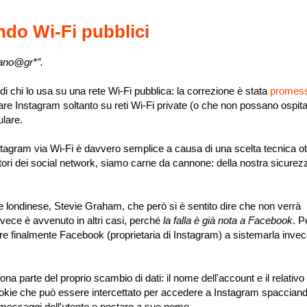
ndo Wi-Fi pubblici
fano@gr*”.
i chi lo usa su una rete Wi-Fi pubblica: la correzione è stata
promes
are Instagram soltanto su reti Wi-Fi private (o che non possano ospit
ulare.
nstagram via Wi-Fi è davvero semplice a causa di una scelta tecnica o
estori dei social network, siamo carne da cannone: della nostra sicurez
 londinese, Stevie Graham, che però si è sentito dire che non verrà
ece è avvenuto in altri casi, perché
la falla è già nota a Facebook
. P
ere finalmente Facebook (proprietaria di Instagram) a sistemarla invec
ona parte del proprio scambio di dati: il nome dell'account e il relati
okie che può essere intercettato per accedere a Instagram spacciand
i messaggi dell'utente e postare a suo nome.