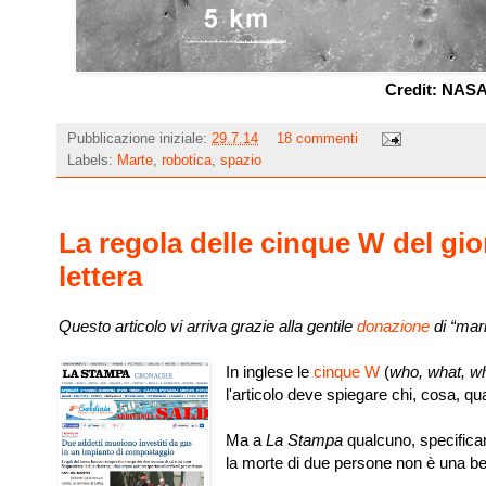
Credit: NAS
Pubblicazione iniziale:
29.7.14
18 commenti
Labels:
Marte
,
robotica
,
spazio
La regola delle cinque W del gio
lettera
Questo articolo vi arriva grazie alla gentile
donazione
di “mari
In inglese le
cinque W
(
who, what, w
l'articolo deve spiegare chi, cosa, q
Ma a
La Stampa
qualcuno, specificam
la morte di due persone non è una bel