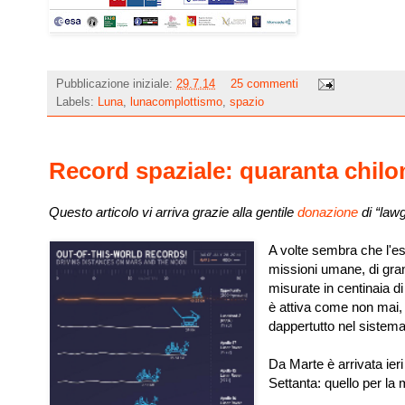
Pubblicazione iniziale:
29.7.14
25 commenti
Labels:
Luna
,
lunacomplottismo
,
spazio
Record spaziale: quaranta chilom
Questo articolo vi arriva grazie alla gentile
donazione
di “lawg
A volte sembra che l'es
missioni umane, di grand
misurate in centinaia di
è attiva come non mai, 
dappertutto nel sistema
Da Marte è arrivata ier
Settanta: quello per la