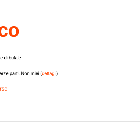
ico
e di bufale
rze parti. Non miei (
dettagli
)
rse