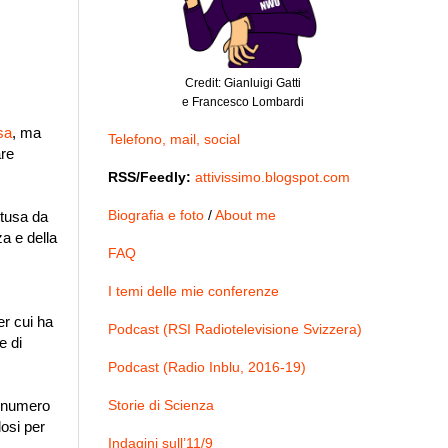
Credit: Gianluigi Gatti
e Francesco Lombardi
sa
, ma
Telefono, mail, social
are
RSS/Feedly:
attivissimo.blogspot.com
Biografia e foto
/
About me
ttusa da
za e della
FAQ
I temi delle mie conferenze
er cui ha
Podcast (RSI Radiotelevisione Svizzera)
e di
Podcast (Radio Inblu, 2016-19)
vo numero
Storie di Scienza
osi per
Indagini sull’11/9