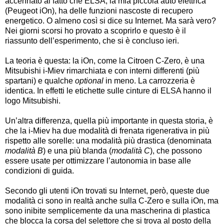
accennato al fatto che ELSA, la mia piccola auto elettrica
(Peugeot iOn), ha delle funzioni nascoste di recupero
energetico. O almeno così si dice su Internet. Ma sarà vero?
Nei giorni scorsi ho provato a scoprirlo e questo è il
riassunto dell’esperimento, che si è concluso ieri.
La teoria è questa: la iOn, come la Citroen C-Zero, è una
Mitsubishi i-Miev rimarchiata e con interni differenti (più
spartani) e qualche
optional
in meno. La carrozzeria è
identica. In effetti le etichette sulle cinture di ELSA hanno il
logo Mitsubishi.
Un’altra differenza, quella più importante in questa storia, è
che la i-Miev ha due modalità di frenata rigenerativa in più
rispetto alle sorelle: una modalità più drastica (denominata
modalità B
) e una più blanda (
modalità C
), che possono
essere usate per ottimizzare l’autonomia in base alle
condizioni di guida.
Secondo gli utenti iOn trovati su Internet, però, queste due
modalità ci sono in realtà anche sulla C-Zero e sulla iOn, ma
sono inibite semplicemente da una mascherina di plastica
che blocca la corsa del selettore che si trova al posto della