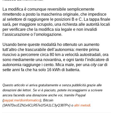
La modifica è comunque reversibile semplicemente
rimettendo a posto la mascherina originale, che impedisce
al selettore di raggiungere le posizioni B e C. La tappa finale
sarà, per maggiore scrupolo, una richiesta alle autorità locali
per verificare che la modifica sia legale e non invalidi
l’assicurazione o l’omologazione.
Usando bene queste modalità ho ottenuto un aumento
tutt’altro che trascurabile dell’autonomia: mentre prima
riuscivo a percorrere circa 80 km a velocità autostradali, ora
sono mediamente una novantina, e ogni tanto l’indicatore di
autonomia raggiunge i cento. Mica male, per una
city car
di
sette anni fa che ha solo 16 kWh di batteria.
Questo articolo vi arriva gratuitamente e senza pubblicità grazie alle
donazioni dei lettori. Se vi è piaciuto, potete incoraggiarmi a scrivere
ancora facendo una donazione anche voi, tramite Paypal
(
paypal.me/disinformatico
), Bitcoin
(3AN7DscEZN1x6CLR57e1fSA1LC3yQ387Pv) o
altri metodi
.