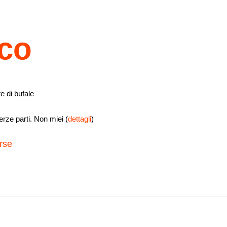
ico
e di bufale
rze parti. Non miei (
dettagli
)
rse