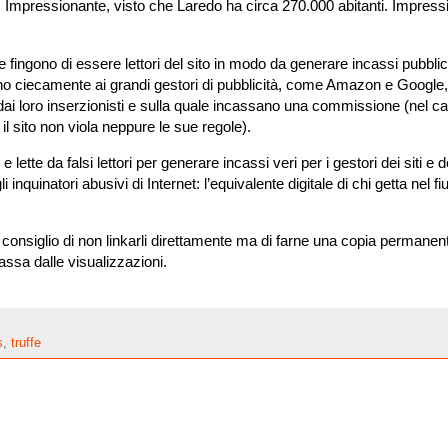
. Impressionante, visto che Laredo ha circa 270.000 abitanti. Impress
fingono di essere lettori del sito in modo da generare incassi pubblicit
no ciecamente ai grandi gestori di pubblicità, come Amazon e Google
dai loro inserzionisti e sulla quale incassano una commissione (nel ca
il sito non viola neppure le sue regole).
i e lette da falsi lettori per generare incassi veri per i gestori dei siti e 
quinatori abusivi di Internet: l’equivalente digitale di chi getta nel fi
 consiglio di non linkarli direttamente ma di farne una copia permanen
ncassa dalle visualizzazioni.
s
,
truffe