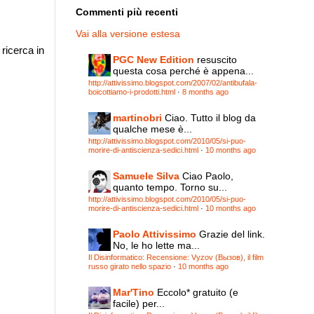
Commenti più recenti
Vai alla versione estesa
ricerca in
PGC New Edition
resuscito
questa cosa perché è appena...
http://attivissimo.blogspot.com/2007/02/antibufala-
boicottiamo-i-prodotti.html
·
8 months ago
martinobri
Ciao. Tutto il blog da
qualche mese è...
http://attivissimo.blogspot.com/2010/05/si-puo-
morire-di-antiscienza-sedici.html
·
10 months ago
Samuele Silva
Ciao Paolo,
quanto tempo. Torno su...
http://attivissimo.blogspot.com/2010/05/si-puo-
morire-di-antiscienza-sedici.html
·
10 months ago
Paolo Attivissimo
Grazie del link.
No, le ho lette ma...
Il Disinformatico: Recensione: Vyzov (Вызов), il film
russo girato nello spazio
·
10 months ago
Mar'Tino
Eccolo* gratuito (e
facile) per...