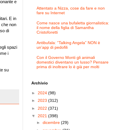
ionante e
Attentato a Nizza, cose da fare e non
fare su Internet
ari. E in
Come nasce una bufaletta giornalistica:
, che non
il nome della figlia di Samantha
so di
Cristoforetti
Antibufala: “Talking Angela” NON è
degli spazi
un’app di pedofili
ume i
Con il Governo Monti gli animali
domestici diventano un lusso? Pensare
prima di inoltrare lo è già per molti
te su
Archivio
►
2024
(98)
►
2023
(312)
►
2022
(371)
▼
2021
(398)
►
dicembre
(29)