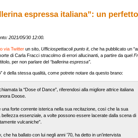
lerina espressa italiana”: un perfett
nto: 2021/05/30 12:00.
o via Twitter
un sito,
Ufficiospettacoli punto it
, che ha pubblicato un “ar
morte di Carla Fracci stracolmo di errori allucinanti, a partire da quel
Fr
titolo, per non parlare del
“ballerina espressa”
.
colo” è della stessa qualità, come potrete notare da questo brano:
va chiamata la “Dose of Dance”, riferendosi alla migliore attrice italiana
eonora Doose.
 una forte corrente isterica nella sua recitazione, così che la sua
 bellezza essenziale, a volte possono essere lacerate dalla scena di
tamente vulcaniche”.
 che ha ballato con lui negli anni ’70, ha detto in un’intervista