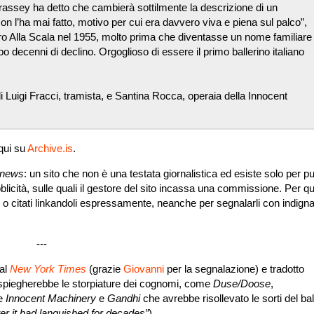
 Frassey ha detto che cambierà sottilmente la descrizione di un
 l’ha mai fatto, motivo per cui era davvero viva e piena sul palco”,
etro Alla Scala nel 1955, molto prima che diventasse un nome familiare
dopo decenni di declino. Orgoglioso di essere il primo ballerino italiano
di Luigi Fracci, tramista, e Santina Rocca, operaia della Innocent
 qui su
Archive.is
.
 news
: un sito che non è una testata giornalistica ed esiste solo per p
bblicità, sulle quali il gestore del sito incassa una commissione. Per q
i o citati linkandoli espressamente, neanche per segnalarli con indign
---
dal
New York Times
(grazie
Giovanni
per la segnalazione) e tradotto
o spiegherebbe le storpiature dei cognomi, come
Duse/Doose
,
le
Innocent Machinery
e
Gandhi
che avrebbe risollevato le sorti del ball
fter it had languished for decades”
).