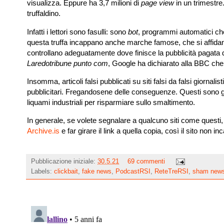
visualizza. Eppure ha 3,7 milioni di
page view
in un trimestre
truffaldino.
Infatti i lettori sono fasulli: sono
bot
, programmi automatici che 
questa truffa incappano anche marche famose, che si affida
controllano adeguatamente dove finisce la pubblicità pagata 
Laredotribune punto com
, Google ha dichiarato alla BBC che 
Insomma, articoli falsi pubblicati su siti falsi da falsi giornalist
pubblicitari. Fregandosene delle conseguenze. Questi sono gli in
liquami industriali per risparmiare sullo smaltimento.
In generale, se volete segnalare a qualcuno siti come questi,
Archive.is
e far girare il link a quella copia, così il sito non i
Pubblicazione iniziale:
30.5.21
69 commenti
Labels:
clickbait
,
fake news
,
PodcastRSI
,
ReteTreRSI
,
sham new