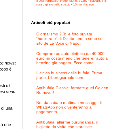
Il Disinformatico: Recensione: Vyzov (Вызов), il film
russo girato nello spazio
·
10 months ago
Articoli più popolari
Giornalismo 2.0: le foto private
“hackerate” di Diletta Leotta sono sul
sito de La Voce di Napoli
Comprare un’auto elettrica da 40.000
euro mi costa meno che tenere l’auto a
benzina già pagata. Ecco come
ke news
:
scopo è
Il cinico business delle bufale. Prima
parte: Liberogiornale.com
ti siti
Antibufala Classic: fermate quei Golden
casi sono
Retriever!
No, da sabato mattina i messaggi di
WhatsApp non diventeranno a
 di una
pagamento
Antibufala: allarme burundanga, il
ità che
biglietto da visita che stordisce