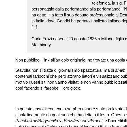
telefonica, la sig.
personaggio dalla performance alla performance. “Non
ha detto. Ha fatto il suo debutto professionale al D
in Italia, dove Gandhi ha portato il balletto italiano 
[...]
Carla Frozi nasce il 20 agosto 1936 a Milano, figlia 
Machinery.
Non pubblico il link all’articolo originale: ne trovate una copia
Stavolta non si tratta di giornalismo spazzatura, ma di
sham
contenuti farlocchi che però attirano lettori e visualizzano pu
motivo questi siti non vanno visitati e non vanno pubblicizzat
così facendo si farebbe il loro gioco.
In questo caso, il contenuto sembra essere stato prelevato 
cinofallicamente da qualcuno che ha dettato il testo. Quest
Parishnikov/Baryshnikov
,
Frozi/Frassey/Fracci
, e l’incredibi
Italia (in originale
“where she brought luster to Italian ballet a