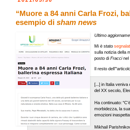
2021/05/30
“Muore a 84 anni Carla Frozi, bal
esempio di
sham news
Ultimo aggiorname
Mi è stato
segnalat
sulla notizia della 
posto di
Fracci
nel 
Il resto dell’“arti
[...] in Italia veni
del XX secolo, El
Ha continuato: “C’è
morbidezza, la sua
emozioni inaspetta
Mikhail Parishnikov,