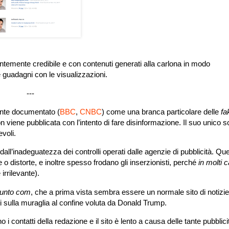
temente credibile e con contenuti generati alla carlona in modo
 guadagni con le visualizzazioni.
---
nte documentato (
BBC
,
CNBC
) come una branca particolare delle
fa
non viene pubblicata con l’intento di fare disinformazione. Il suo unico 
evoli.
all’inadeguatezza dei controlli operati dalle agenzie di pubblicità. Ques
e o distorte, e inoltre spesso frodano gli inserzionisti, perché
in molti 
è irrilevante).
punto com
, che a prima vista sembra essere un normale sito di notizie
oni sulla muraglia al confine voluta da Donald Trump.
i contatti della redazione e il sito è lento a causa delle tante pubblic