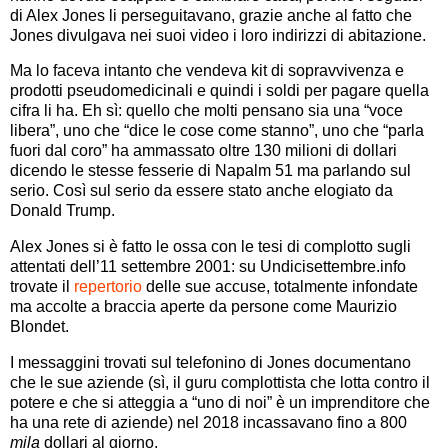
di Alex Jones li perseguitavano, grazie anche al fatto che
Jones divulgava nei suoi video i loro indirizzi di abitazione.
Ma lo faceva intanto che vendeva kit di sopravvivenza e
prodotti pseudomedicinali e quindi i soldi per pagare quella
cifra li ha. Eh sì: quello che molti pensano sia una “voce
libera”, uno che “dice le cose come stanno”, uno che “parla
fuori dal coro” ha ammassato oltre 130 milioni di dollari
dicendo le stesse fesserie di Napalm 51 ma parlando sul
serio. Così sul serio da essere stato anche elogiato da
Donald Trump.
Alex Jones si è fatto le ossa con le tesi di complotto sugli
attentati dell’11 settembre 2001: su Undicisettembre.info
trovate il
repertorio
delle sue accuse, totalmente infondate
ma accolte a braccia aperte da persone come Maurizio
Blondet.
I messaggini trovati sul telefonino di Jones documentano
che le sue aziende (sì, il guru complottista che lotta contro il
potere e che si atteggia a “uno di noi” è un imprenditore che
ha una rete di aziende) nel 2018 incassavano fino a 800
mila
dollari al giorno.